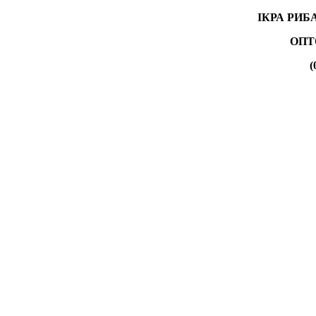
ІКРА РИБ
ОПТ
(